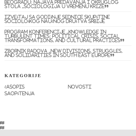
Beogradu: najava predavanja i okruglog
stola „Sociologija u vremenu krize”
Izveštaj sa godišnje sednice Skupštine
Sociološkog naučnog društva Srbije
Program konferencije „Knowledge in
Turbulent Times: Political Crisis, Social
Transformations, and Cultural Practices”
Zbornik radova „New Divisions, Struggles,
and Solidarities in South East Europe”
KATEGORIJE
časopis
novosti
saopštenja