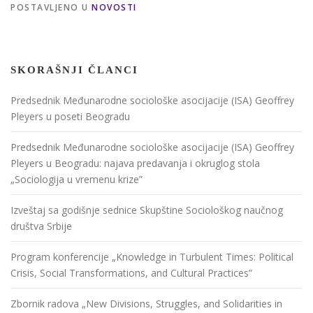
POSTAVLJENO U
NOVOSTI
SKORAŠNJI ČLANCI
Predsednik Međunarodne sociološke asocijacije (ISA) Geoffrey
Pleyers u poseti Beogradu
Predsednik Međunarodne sociološke asocijacije (ISA) Geoffrey
Pleyers u Beogradu: najava predavanja i okruglog stola
„Sociologija u vremenu krize”
Izveštaj sa godišnje sednice Skupštine Sociološkog naučnog
društva Srbije
Program konferencije „Knowledge in Turbulent Times: Political
Crisis, Social Transformations, and Cultural Practices”
Zbornik radova „New Divisions, Struggles, and Solidarities in