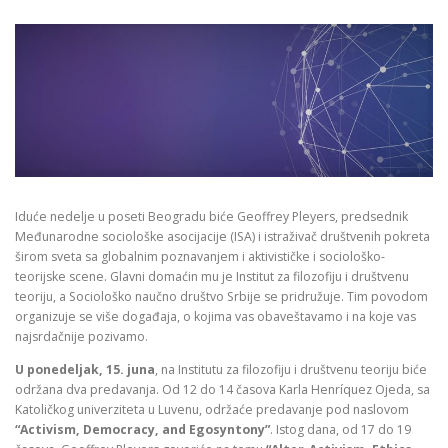
Iduće nedelje u poseti Beogradu biće Geoffrey Pleyers, predsednik
Međunarodne sociološke asocijacije (ISA) i istraživač društvenih pokreta
širom sveta sa globalnim poznavanjem i aktivističke i sociološko-
teorijske scene. Glavni domaćin mu je Institut za filozofiju i društvenu
teoriju, a Sociološko naučno društvo Srbije se pridružuje. Tim povodom
organizuje se više događaja, o kojima vas obaveštavamo i na koje vas
najsrdačnije pozivamo.
U ponedeljak, 15. juna
, na Institutu za filozofiju i društvenu teoriju biće
održana dva predavanja. Od 12 do 14 časova Karla Henríquez Ojeda, sa
Katoličkog univerziteta u Luvenu, održaće predavanje pod naslovom
“Activism, Democracy, and Egosyntony”
. Istog dana, od 17 do 19