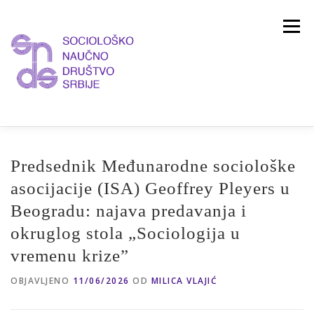
Skoči
na
Izbornik
sadržaj
O UDRUŽENJU
VESTI
ČASOPIS
Predsednik Međunarodne sociološke
asocijacije (ISA) Geoffrey Pleyers u
PREDSEDNIŠTVO
ČLANSTVO
Beogradu: najava predavanja i
okruglog stola „Sociologija u
vremenu krize”
KONTAKT
OBJAVLJENO
11/06/2026
OD
MILICA VLAJIĆ