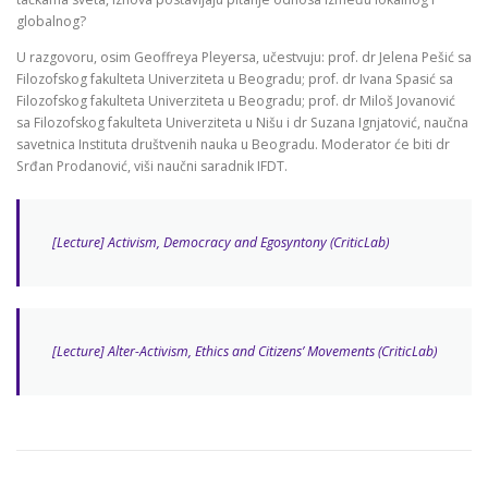
globalnog?
U razgovoru, osim Geoffreya Pleyersa, učestvuju: prof. dr Jelena Pešić sa
Filozofskog fakulteta Univerziteta u Beogradu; prof. dr Ivana Spasić sa
Filozofskog fakulteta Univerziteta u Beogradu; prof. dr Miloš Jovanović
sa Filozofskog fakulteta Univerziteta u Nišu i dr Suzana Ignjatović, naučna
savetnica Instituta društvenih nauka u Beogradu. Moderator će biti dr
Srđan Prodanović, viši naučni saradnik IFDT.
[Lecture] Activism, Democracy and Egosyntony (CriticLab)
[Lecture] Alter-Activism, Ethics and Citizens’ Movements (CriticLab)