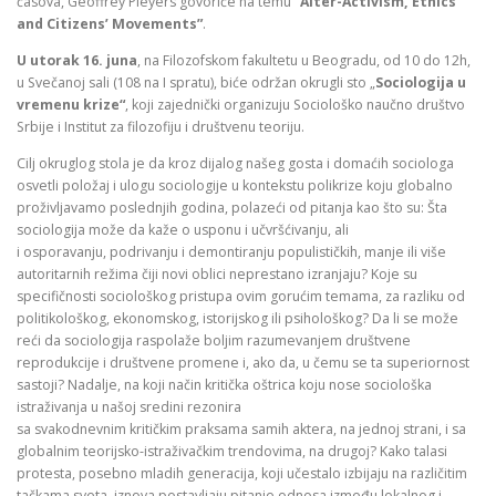
časova, Geoffrey Pleyers govoriće na temu
“Alter-Activism, Ethics
and Citizens’ Movements”
.
U utorak 16. juna
, na Filozofskom fakultetu u Beogradu, od 10 do 12h,
u Svečanoj sali (108 na I spratu), biće održan okrugli sto „
Sociologija u
vremenu krize“
, koji zajednički organizuju Sociološko naučno društvo
Srbije i Institut za filozofiju i društvenu teoriju.
Cilj okruglog stola je da kroz dijalog našeg gosta i domaćih sociologa
osvetli položaj i ulogu sociologije u kontekstu polikrize koju globalno
proživljavamo poslednjih godina, polazeći od pitanja kao što su: Šta
sociologija može da kaže o usponu i učvršćivanju, ali
i osporavanju, podrivanju i demontiranju populističkih, manje ili više
autoritarnih režima čiji novi oblici neprestano izranjaju? Koje su
specifičnosti sociološkog pristupa ovim gorućim temama, za razliku od
politikološkog, ekonomskog, istorijskog ili psihološkog? Da li se može
reći da sociologija raspolaže boljim razumevanjem društvene
reprodukcije i društvene promene i, ako da, u čemu se ta superiornost
sastoji? Nadalje, na koji način kritička oštrica koju nose sociološka
istraživanja u našoj sredini rezonira
sa svakodnevnim kritičkim praksama samih aktera, na jednoj strani, i sa
globalnim teorijsko-istraživačkim trendovima, na drugoj? Kako talasi
protesta, posebno mladih generacija, koji učestalo izbijaju na različitim
tačkama sveta, iznova postavljaju pitanje odnosa između lokalnog i