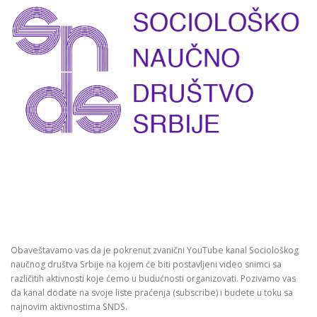
Obaveštavamo vas da je pokrenut zvanični YouTube kanal Sociološkog
naučnog društva Srbije na kojem će biti postavljeni video snimci sa
različitih aktivnosti koje ćemo u budućnosti organizovati. Pozivamo vas
da kanal dodate na svoje liste praćenja (subscribe) i budete u toku sa
najnovim aktivnostima SNDS.