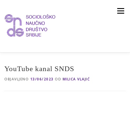
Skoči
na
Izbornik
sadržaj
O UDRUŽENJU
VESTI
ČASOPIS
YouTube kanal SNDS
OBJAVLJENO
13/06/2023
OD
MILICA VLAJIĆ
PREDSEDNIŠTVO
ČLANSTVO
KONTAKT