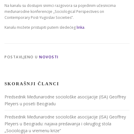
Na kanalu su dostupni snimci razgovora sa pojedinim učesnicima
međunarodne konferencije „Sociological Perspectives on
Contemporary Post-Yugoslav Societies”.
Kanalu možete pristupiti putem sledećeg
linka
.
POSTAVLJENO U
NOVOSTI
SKORAŠNJI ČLANCI
Predsednik Međunarodne sociološke asocijacije (ISA) Geoffrey
Pleyers u poseti Beogradu
Predsednik Međunarodne sociološke asocijacije (ISA) Geoffrey
Pleyers u Beogradu: najava predavanja i okruglog stola
„Sociologija u vremenu krize”