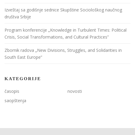
Izveštaj sa godišnje sednice Skupštine Sociološkog naučnog
društva Srbije
Program konferencije „Knowledge in Turbulent Times: Political
Crisis, Social Transformations, and Cultural Practices”
Zbornik radova „New Divisions, Struggles, and Solidarities in
South East Europe”
KATEGORIJE
časopis
novosti
saopštenja